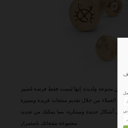
سناكس متنوعة ولذيذة. إنها ليست فقط فرصة لتمييز
مل
ني
ي إلى أشكال جديدة ومبتكرة، مما يمكنك من تجديد
مجموعة منتجاتك باستمرار.