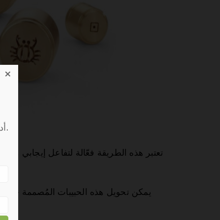
×
أدخل عنوان بريدك الإلكتروني واسمك أدناه لتكون أول من يعرف.
تعتبر هذه الطريقة فعّالة لتفاعل إيجابي مع 
يمكن تحويل هذه الحبيبات المُصممة خصيصً