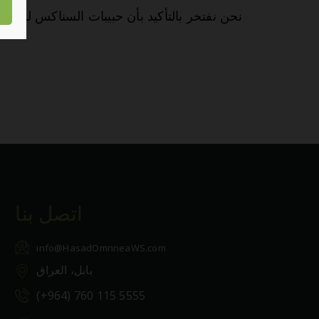
نحن نفتخر بالتأكيد بأن حبيبات السناكس لدينا 
اتصل بنا
info@HasadOmnneaWS.com
بابل، العراق
(+964) 760 115 5555