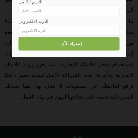
الاسم الكامل
الرقمي.
ما يميّزنا حقًا هو التزامنا تجاه شركائنا الحصريين. عندما
البريد الالكتروني
تختار التعاون حصريًا معنا، ستحصل على مجموعة واسعة
من تطبيقات التجار والمستهلكين، بالإضافة إلى موارد
إضافية غنية. يمكن بسهولة تخصيص هذه الأدوات
باستخدام شعار علامتك التجارية، مما يعزز رؤية علامتك
التجارية وتأثيرها. هذه الشراكة الاستراتيجية تعتبر دافعًا
لرفع إنتاجيتك إلى مستويات لا مثيل لها، مما يمنحك
القدرة التنافسية التي تحتاجها اليوم في بيئة العمل.