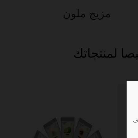
مزيج ملون
صا لمنتجاتك