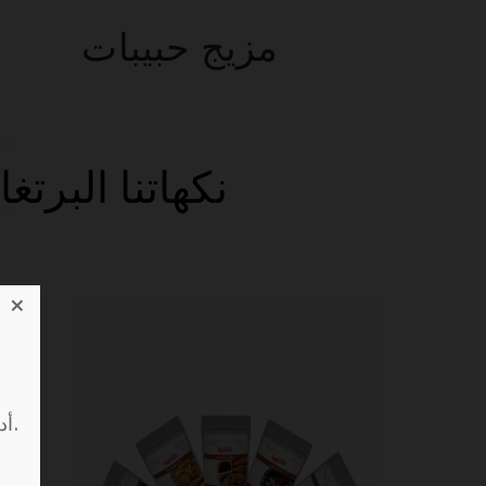
مزيج حبيبات
t
نكهاتنا البر
×
أدخل عنوان بريدك الإلكتروني واسمك أدناه لتكون أول من يعرف.